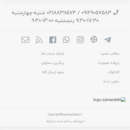
09129057583 / 02188311574 شنبه-چهارشنبه
17:30-9:30 پنجشنبه 13:00-9:30
مطالب مفید
شماره حساب ها
پروانه عضویت
پیگیری سفارش
کاتالوگ
نحوه ارسال کالا
تماس با ما
Copyright©peymantablo.ir
فروشگاه ساخته شده با شاپفا