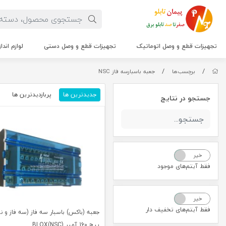
تجهیزات قطع و وصل اتوماتیک
تجهیزات قطع و وصل دستی
لوازم اندا
/
/
برچسب‌ها
جعبه باسبارسه فاز NSC
جدیدترین ها
پربازدیدترین ها
م
جستجو در نتایج
خیر
بله
فقط آیتم‌های موجود
خیر
بله
فقط آیتم‌های تخفیف دار
پیچ 160 آمپر BLOX(NSC)