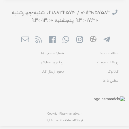
09129057583 / 02188311574 شنبه-چهارشنبه
17:30-9:30 پنجشنبه 13:00-9:30
مطالب مفید
شماره حساب ها
پروانه عضویت
پیگیری سفارش
کاتالوگ
نحوه ارسال کالا
تماس با ما
Copyright©peymantablo.ir
فروشگاه ساخته شده با شاپفا