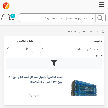
0
/
برچسب‌ها
/
جعبه باسبار
ترتیب
تعداد نمایش
فیلتر
جعبه (باکس) باسبار سه فاز (سه فاز و نول) 12
پیچ 160 آمپر BLOX(NSC)
ناموجود