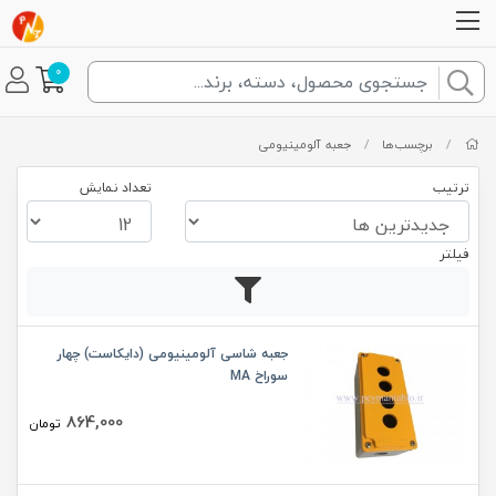
0
/
برچسب‌ها
/
جعبه آلومینیومی
ترتیب
تعداد نمایش
فیلتر
جعبه شاسی آلومینیومی (دایکاست) چهار
سوراخ MA
864,000
تومان