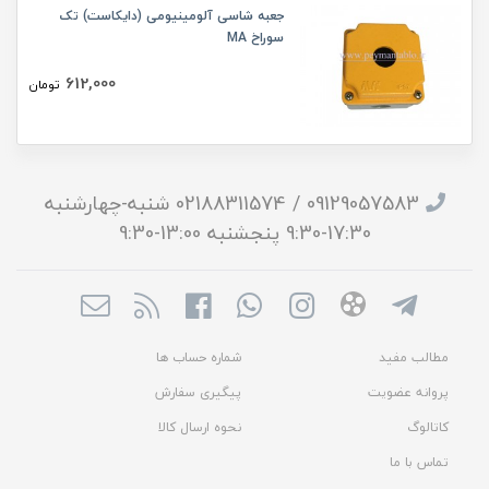
جعبه شاسی آلومینیومی (دایکاست) تک
سوراخ MA
612,000
تومان
09129057583 / 02188311574 شنبه-چهارشنبه
17:30-9:30 پنجشنبه 13:00-9:30
مطالب مفید
شماره حساب ها
پروانه عضویت
پیگیری سفارش
کاتالوگ
نحوه ارسال کالا
تماس با ما