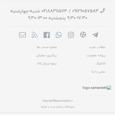
09129057583 / 02188311574 شنبه-چهارشنبه
17:30-9:30 پنجشنبه 13:00-9:30
مطالب مفید
شماره حساب ها
پروانه عضویت
پیگیری سفارش
کاتالوگ
نحوه ارسال کالا
تماس با ما
Copyright©peymantablo.ir
فروشگاه ساخته شده با شاپفا