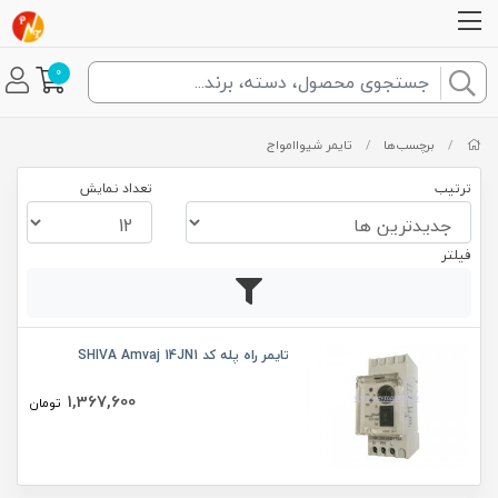
0
/
برچسب‌ها
/
تایمر شیواامواج
ترتیب
تعداد نمایش
فیلتر
تایمر راه پله کد SHIVA Amvaj 14JN1
1,367,600
تومان