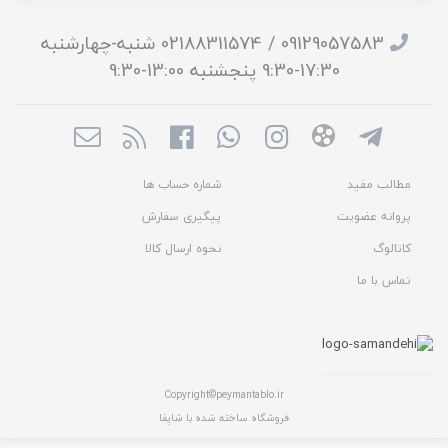
09129057583 / 02188311574 شنبه-چهارشنبه
17:30-9:30 پنجشنبه 13:00-9:30
مطالب مفید
شماره حساب ها
پروانه عضویت
پیگیری سفارش
کاتالوگ
نحوه ارسال کالا
تماس با ما
Copyright©peymantablo.ir
فروشگاه ساخته شده با شاپفا