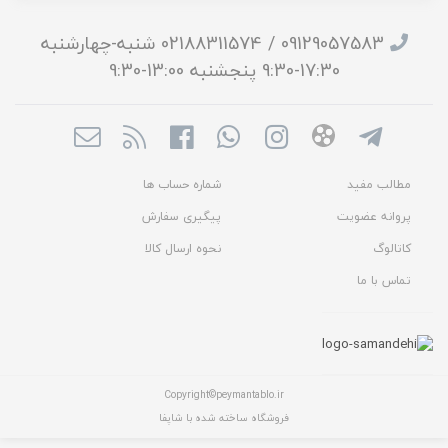
09129057583 / 02188311574 شنبه-چهارشنبه
17:30-9:30 پنجشنبه 13:00-9:30
مطالب مفید
شماره حساب ها
پروانه عضویت
پیگیری سفارش
کاتالوگ
نحوه ارسال کالا
تماس با ما
Copyright©peymantablo.ir
فروشگاه ساخته شده با شاپفا