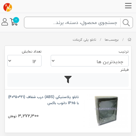
0
/
برچسب‌ها
/
تابلو پلی کربنات
ترتیب
تعداد نمایش
فیلتر
تابلو پلاستیکی (ABS) درب شفاف (21*50*40)
با IP65 دانوب باکس
3,272,300
تومان