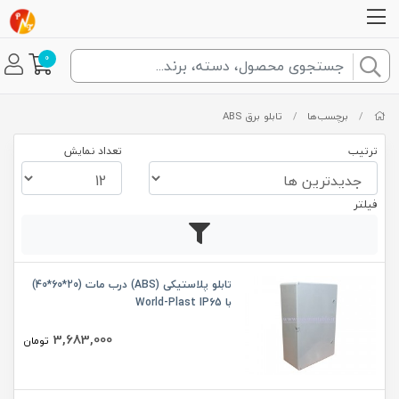
0
/
برچسب‌ها
/
تابلو برق ABS
ترتیب
تعداد نمایش
فیلتر
تابلو پلاستیکی (ABS) درب مات (20*60*40)
با World-Plast IP65
3,683,000
تومان