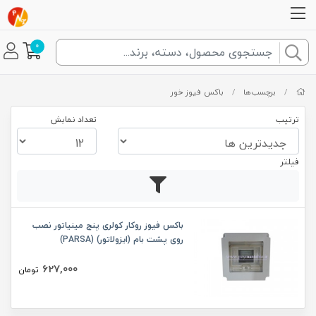
0
/
برچسب‌ها
/
باکس فیوز خور
ترتیب
تعداد نمایش
فیلتر
باکس فیوز روکار کولری پنج مینیاتور نصب
روی پشت بام (ایزولاتور) (PARSA)
627,000
تومان