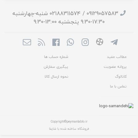
09129057583 / 02188311574 شنبه-چهارشنبه
17:30-9:30 پنجشنبه 13:00-9:30
مطالب مفید
شماره حساب ها
پروانه عضویت
پیگیری سفارش
کاتالوگ
نحوه ارسال کالا
تماس با ما
Copyright©peymantablo.ir
فروشگاه ساخته شده با شاپفا