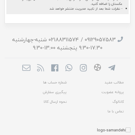
عکستان را اضافه کنید.
- نظرات شما بعد از تایید مدیریت منتشر خواهد شد
09129057583 / 02188311574 شنبه-چهارشنبه
17:30-9:30 پنجشنبه 13:00-9:30
مطالب مفید
شماره حساب ها
پروانه عضویت
پیگیری سفارش
کاتالوگ
نحوه ارسال کالا
تماس با ما