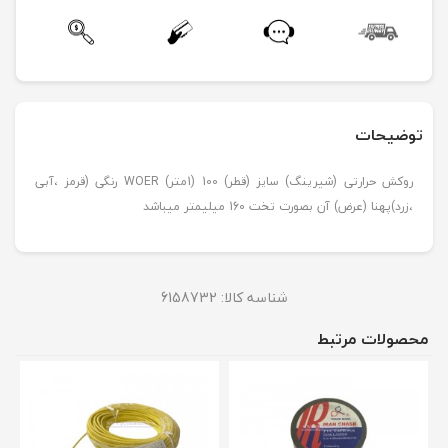
توضیحات
روکش حرارتی (شیرینگ) سایز (قطر) 100 (1متر) WOER رنگی (قرمز ،آبی
،زرد)پهنا (عرض) آن بصورت تخت 160 میلیمتر میباشد
شناسه کالا:
6158732
محصولات مرتبط