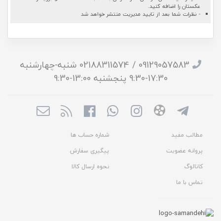
عکستان را اضافه کنید.
- نظرات شما بعد از تایید مدیریت منتشر خواهد شد
09129057583 / 02188311574 شنبه-چهارشنبه
17:30-9:30 پنجشنبه 13:00-9:30
مطالب مفید
شماره حساب ها
پروانه عضویت
پیگیری سفارش
کاتالوگ
نحوه ارسال کالا
تماس با ما