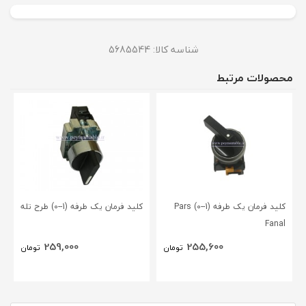
شناسه کالا:
5685544
محصولات مرتبط
کلید فرمان یک طرفه (1--0) Pars
کلید فرمان یک طرفه (1--0) طرح تله
Fanal
259,000
255,600
تومان
تومان