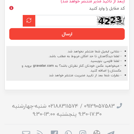
(بعد از تائید مدیر منتشر خواهد شد)
کد مقابل را وارد کنید
ارسال
- نشانی ایمیل شما منتشر نخواهد شد.
- لطفا دیدگاهتان تا حد امکان مربوط به مطلب باشد.
- لطفا فارسی بنویسید.
- میخواهید عکس خودتان کنار نظرتان باشد؟ به
gravatar.com
بروید و
عکستان را اضافه کنید.
- نظرات شما بعد از تایید مدیریت منتشر خواهد شد
09129057583 / 02188311574 شنبه-چهارشنبه
17:30-9:30 پنجشنبه 13:00-9:30