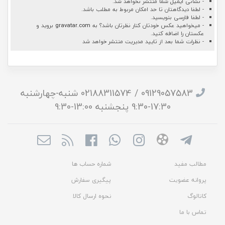
- نشانی ایمیل شما منتشر نخواهد شد.
- لطفا دیدگاهتان تا حد امکان مربوط به مطلب باشد.
- لطفا فارسی بنویسید.
- میخواهید عکس خودتان کنار نظرتان باشد؟ به
gravatar.com
بروید و
عکستان را اضافه کنید.
- نظرات شما بعد از تایید مدیریت منتشر خواهد شد
09129057583 / 02188311574 شنبه-چهارشنبه
17:30-9:30 پنجشنبه 13:00-9:30
مطالب مفید
شماره حساب ها
پروانه عضویت
پیگیری سفارش
کاتالوگ
نحوه ارسال کالا
تماس با ما