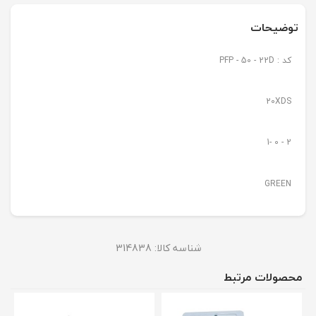
توضیحات
کد : PFP - 50 - 22D
20XDS
2 - 0 -1
GREEN
شناسه کالا:
314838
محصولات مرتبط