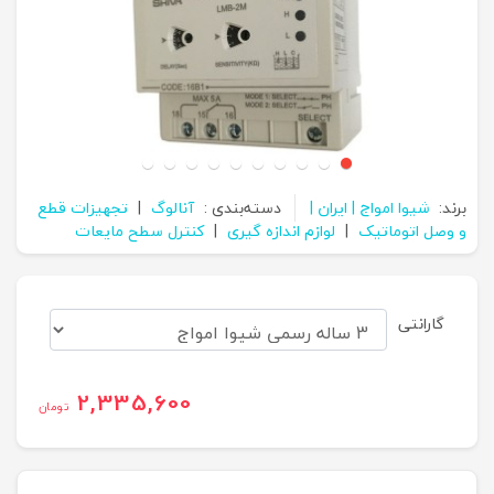
برند:
شیوا امواج | ایران |
دسته‌بندی :
آنالوگ
|
تجهیزات قطع
و وصل اتوماتیک
|
لوازم اندازه گیری
|
کنترل سطح مایعات
گارانتی
2,335,600
تومان