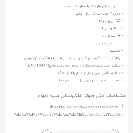
• کنترل سطح مایعات با مقاومت متغیر
• دارای ۴ عدد نشانگر برای اعلام
• AC: برق شبکه
• REL: وصل رله
• H: سطح بالا
• L: سطح پایین
• قابلیت
• بکارگیری دستگاه برای کنترل سطح مایعات یا خشک نکردن موتور
• تنظیم حساسیت دستگاه براساس مقاومت مایع(SENSITIVITY)
• تنظیم تأخیر زمان وصل و قطع رله (Delay)
• نصب ساده و آسان روی ریل و سطوح دیگر
مشخصات فنی فلوتر الکترونیکی شیوا امواج