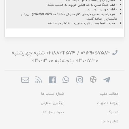
- نشانی ایمیل شما منتشر نخواهد شد.
- لطفا دیدگاهتان تا حد امکان مربوط به مطلب باشد.
- لطفا فارسی بنویسید.
- میخواهید عکس خودتان کنار نظرتان باشد؟ به
gravatar.com
بروید و
عکستان را اضافه کنید.
- نظرات شما بعد از تایید مدیریت منتشر خواهد شد
09129057583 / 02188311574 شنبه-چهارشنبه
17:30-9:30 پنجشنبه 13:00-9:30
مطالب مفید
شماره حساب ها
پروانه عضویت
پیگیری سفارش
کاتالوگ
نحوه ارسال کالا
تماس با ما