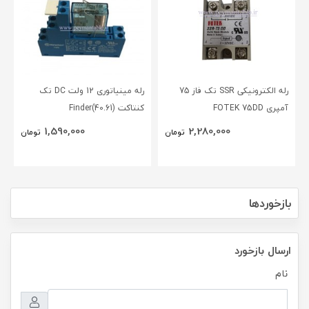
رله الکترونیکی SSR تک فاز 75
رله مینیاتوری 12 ولت DC تک
آمپری FOTEK 75DD
کنتاکت (40.61)Finder
1,590,000
2,280,000
تومان
تومان
بازخوردها
ارسال بازخورد
نام