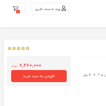
ورود به حساب کاربری
0
6,260,000
تومان
رله الکترونیکی SSR سه فاز 25 آمپر ABB با ولتاژ تحریک 3 تا 32 ولت DC و سه پلاتین باز R , S , T برای
افزودن به سبد خرید