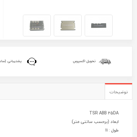
تحویل اکسپرس
پشتیبانی (ساعا
توضیحات
TSR ABB 25DA
ابعاد (برحسب سانتی متر):
طول : 11