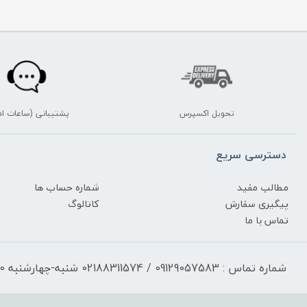
تحویل اکسپرس
پشتیبانی (ساعات اد
دسترسی سریع
مطالب مفید
شماره حساب ها
پیگیری سفارش
کاتالوگ
تماس با ما
شماره تماس : 09129057583 / 02188311574 شنبه-چهارشنبه 17:30-9:30 پنجشنبه 13:00-9:30