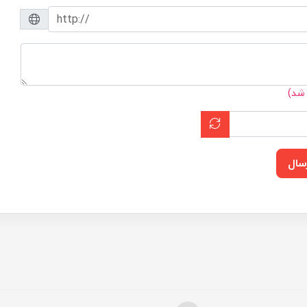
 شد)
سال