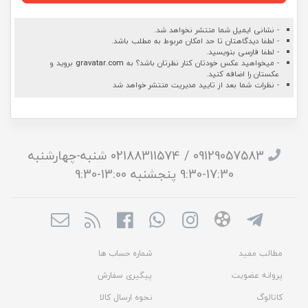
- نشانی ایمیل شما منتشر نخواهد شد.
- لطفا دیدگاهتان تا حد امکان مربوط به مطلب باشد.
- لطفا فارسی بنویسید.
- میخواهید عکس خودتان کنار نظرتان باشد؟ به
gravatar.com
بروید و
عکستان را اضافه کنید.
- نظرات شما بعد از تایید مدیریت منتشر خواهد شد
09129057583 / 02188311574 شنبه-چهارشنبه
17:30-9:30 پنجشنبه 13:00-9:30
مطالب مفید
شماره حساب ها
پروانه عضویت
پیگیری سفارش
کاتالوگ
نحوه ارسال کالا