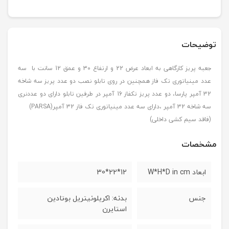
توضیحات
جعبه پریز کارگاهی به ابعاد عرض 22 و ارتفاع 30 و عمق 12 سانت با سه
عدد مینیاتوری تک فاز همچنین در روی تابلو نصب دو عدد پریز سه شاخه
32 آمپر پارسا، دو عدد پریز تکفاز 16 آمپر در طرفین تابلو دارای دو عددنری
سه شاخه 32 آمپر ،دارای سه عدد مینیاتوری تک فاز 32 آمپر(PARSA)
(فاقد سیم کشی داخلی)
مشخصات
ابعاد W*H*D in cm
12*22*30
جنس
بدنه: اکریلونیتریل بوتادین
استایرن