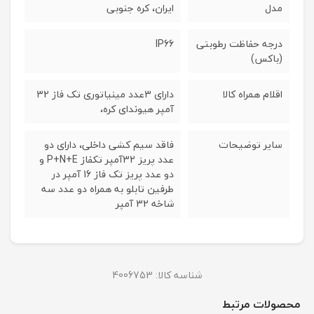
مدل
ایران، کره جنوبی
درجه حفاظت رطوبتی
IP66
(باکس)
اقلام همراه کالا
دارای 3عدد مینیاتوری تک فاز 32
آمپر هیوندای کره،
سایر توضیحات
فاقد سیم کشی داخلی، دارای دو
عدد پریز 32آمپر تکفاز P+N+E و
دو عدد پریز تک فاز 16 آمپر در
طرفین تابلو به همراه دو عدد سه
شاخه 32 آمپر
شناسه کالا:
4006753
محصولات مرتبط