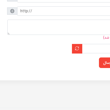
 شد)
سال