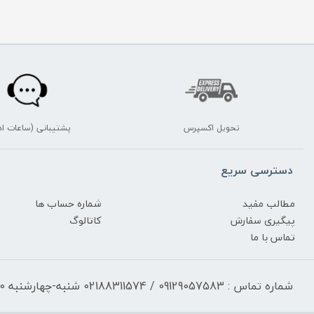
تحویل اکسپرس
پشتیبانی (ساعات اد
دسترسی سریع
مطالب مفید
شماره حساب ها
پیگیری سفارش
کاتالوگ
تماس با ما
شماره تماس : 09129057583 / 02188311574 شنبه-چهارشنبه 17:30-9:30 پنجشنبه 13:00-9:30