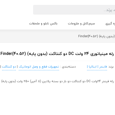
زه گیری
سیم،کابل و ملزومات
باکس تابلو و ملحقات
رله مینیاتوری 24 ولت DC دو کنتاکت (بدون پایه) (40.52)Finder
برند:
فایندر | ایتالیا |
دسته‌بندی :
تجهیزات قطع و وصل اتوماتیک
|
دو کنتاکت
|
رله فیندر 24ولت DC دو کنتاکت دو باز دو بسته پلاتین (8 آمپر) 250 ولت (بدون پایه) فیندر ایتالیا