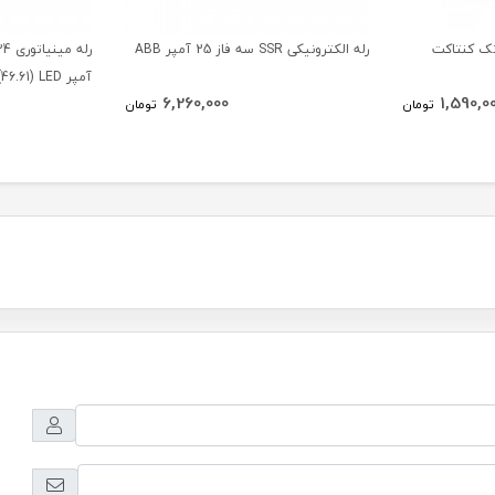
مینیاتوری 12 ولت DC تک کنتاکت
رله الکترونیکی SSR سه فاز 25 آمپر ABB
آمپر Finder(46.61) LED
6,260,000
1,590,0
تومان
تومان