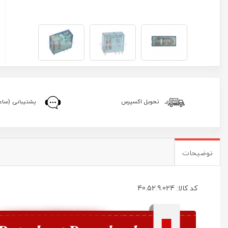
تحویل اکسپرس
پشتیبانی (ساعا
توضیحات
کد کالا: 40.52.9.024