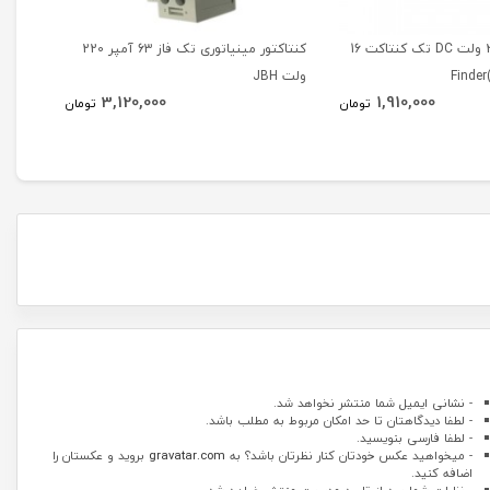
رله مینیاتوری 24 ولت DC تک کنتاکت 16
کنتاکتور مینیاتوری تک فاز 63 آمپر 220
ولت JBH
آمپر 220 ولت JBH
3,120,000
1,910,000
تومان
تومان
- نشانی ایمیل شما منتشر نخواهد شد.
- لطفا دیدگاهتان تا حد امکان مربوط به مطلب باشد.
- لطفا فارسی بنویسید.
- میخواهید عکس خودتان کنار نظرتان باشد؟ به
gravatar.com
بروید و عکستان را
اضافه کنید.