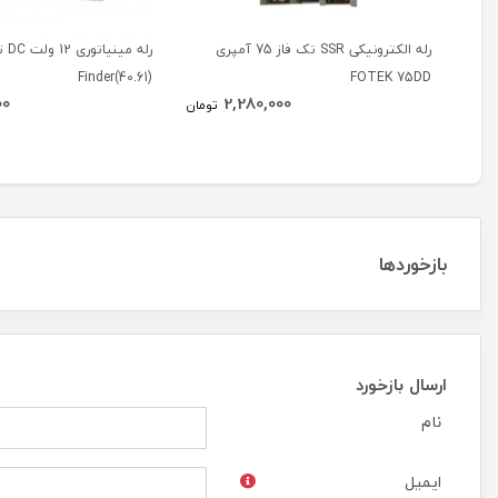
رله الکترونیکی SSR تک فاز 75 آمپری
رله 
(40.61)Finder
FOTEK 75DD
00
2,280,000
تومان
بازخوردها
ارسال بازخورد
نام
ایمیل