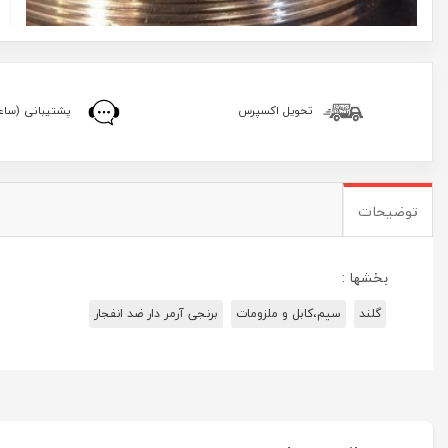
تحویل اکسپرس
پشتیبانی (ساعا
توضیحات
بخشها :
گلند
سیم،کابل و ملزومات
برنجی آرمر دار ضد انفجار