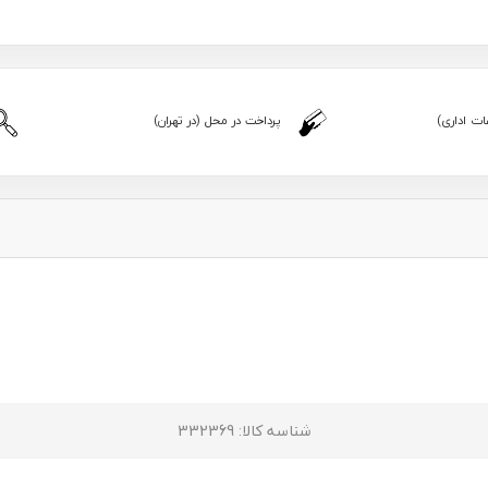
ت اداری)
پرداخت در محل (در تهران)
شناسه کالا
: 332369