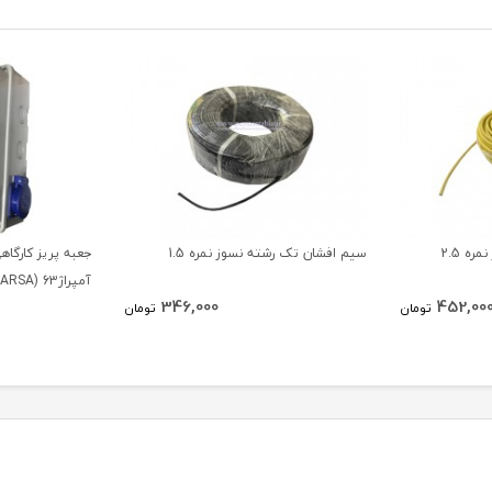
ه 2.5
سیم افشان تک رشته نسوز نمره 1.5
آمپراژ63 (PARSA)
346,000
452,00
تومان
تومان