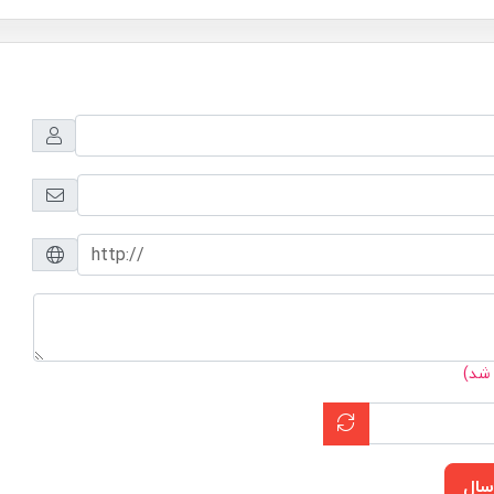
 شد)
سال