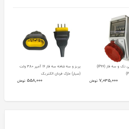
جعبه پریز کارگاهی تک و سه فاز (IP66)
پریز و سه شاخه سه فاز 16 آمپر 380 ولت
(سیار) مارک فردان الکتریک
آمپراژ 32 آمپر (RSA
558,000
7,035,000
تومان
تومان