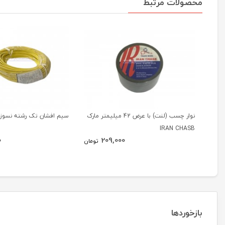
محصولات مرتبط
نوار چسب (لنت) با عرض 42 میلیمتر مارک
سیم افشان تک رشته نسوز نمر
IRAN CHASB
0
209,000
تومان
بازخوردها