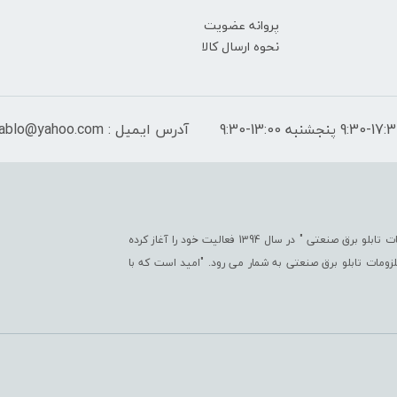
پروانه عضویت
نحوه ارسال کالا
آدرس ایمیل : peymantablo@yahoo.com
فروشگاه اینترنتی پیمان تابلو با هدف " ایجاد یک مرجع جامع جهت تأمین کلیّه ملزومات تابلو برق صنعتی " در سال 1394 فعالیت خود را آغاز کرده
تی در زمینه ملزومات تابلو برق صنعتی به شمار می رود. "امید است که با