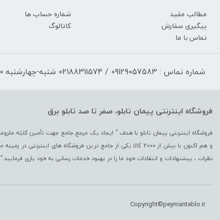
مطالب مفید
شماره حساب ها
پیگیری سفارش
کاتالوگ
تماس با ما
شماره تماس : 09129057583 / 02188311574 شنبه-چهارشنبه 17:30-9:30 پنجشنبه 13:00-9:30
فروشگاه اینترنتی پیمان تابلو، صفر تا صد تابلو برق
و هم اکنون با بیش از 2000 کالا یکی از جامع ترین فروشگاه های اینترن
نظرات ، پیشنهادات و انتقادات خود ما را در بهبود خدمات رسانی به خود یاری فرمایید."
Copyright©peymantablo.ir