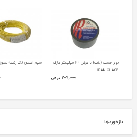
نوار چسب (لنت) با عرض 42 میلیمتر مارک
سیم افشان تک رشته نسوز نمر
IRAN CHASB
0
209,000
تومان
بازخوردها