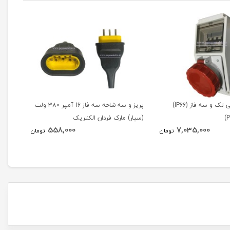
جعبه پریز کارگاهی تک و سه فاز (IP66)
پریز و سه شاخه سه فاز 16 آمپر 380 ولت
(سیار) مارک فردان الکتریک
آمپراژ 32 آمپر (RSA
558,000
7,035,000
تومان
تومان