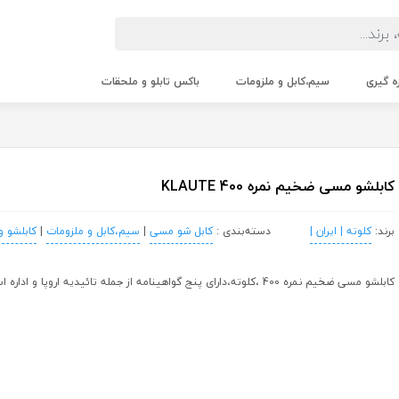
زه گیری
سیم،کابل و ملزومات
باکس تابلو و ملحقات
کابلشو مسی ضخیم نمره 400 KLAUTE
برند:
کلوته | ایران |
دسته‌بندی :
کابل شو مسی
|
سیم،کابل و ملزومات
|
کابلشو 
کابلشو مسی ضخیم نمره 400 ،کلوته،دارای پنج گواهینامه از جمله تائیدیه اروپا و اداره استاندارد