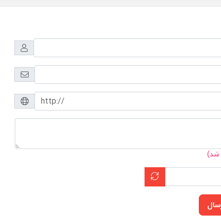
 شد)
سال