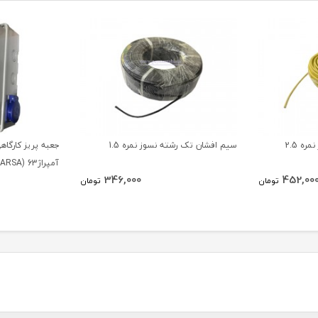
ه 2.5
سیم افشان تک رشته نسوز نمره 1.5
آمپراژ63 (PARSA)
346,000
452,00
تومان
تومان