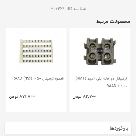
شناسه کالا:
306269
محصولات مرتبط
ترمینال دو خانه پلی آمید (RMT)
شماره ترمینال 50 -1 (RAAD (NS6
نمره 6 RAAD
871,800
82,700
تومان
تومان
بازخوردها