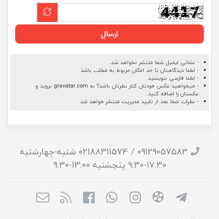
ارسال
- نشانی ایمیل شما منتشر نخواهد شد.
- لطفا دیدگاهتان تا حد امکان مربوط به مطلب باشد.
- لطفا فارسی بنویسید.
- میخواهید عکس خودتان کنار نظرتان باشد؟ به
gravatar.com
بروید و
عکستان را اضافه کنید.
- نظرات شما بعد از تایید مدیریت منتشر خواهد شد
09129057583 / 02188311574 شنبه-چهارشنبه
17:30-9:30 پنجشنبه 13:00-9:30