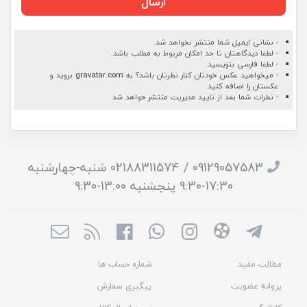
ارسال
- نشانی ایمیل شما منتشر نخواهد شد.
- لطفا دیدگاهتان تا حد امکان مربوط به مطلب باشد.
- لطفا فارسی بنویسید.
- میخواهید عکس خودتان کنار نظرتان باشد؟ به
gravatar.com
بروید و
عکستان را اضافه کنید.
- نظرات شما بعد از تایید مدیریت منتشر خواهد شد
09129057583 / 02188311574 شنبه-چهارشنبه
17:30-9:30 پنجشنبه 13:00-9:30
مطالب مفید
شماره حساب ها
پروانه عضویت
پیگیری سفارش