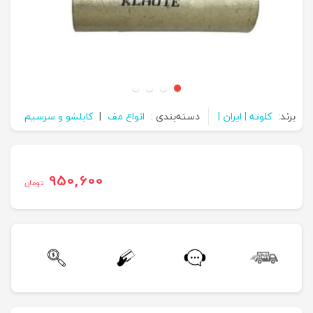
برند:
کلوته | ایران |
دسته‌بندی :
انواع مف
|
کابلشو و سرسیم
950,600
تومان