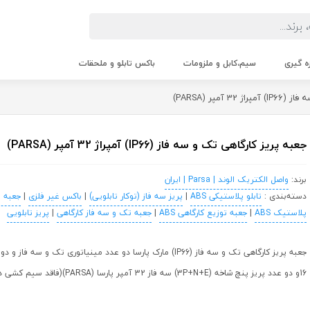
زه گیری
سیم،کابل و ملزومات
باکس تابلو و ملحقات
آمپر (PARSA)
جعبه پریز کارگاهی تک و سه فاز (IP66) آمپراژ 32 آمپر (PARSA)
برند:
واصل الکتریک الوند | Parsa | ایران
دسته‌بندی :
تابلو پلاستیکی ABS
|
پریز سه فاز (توکار تابلویی)
|
باکس غیر فلزی
|
جعبه 
پلاستیک ABS
|
جعبه توزیع کارگاهی ABS
|
جعبه تک و سه فاز کارگاهی
|
پریز تابلویی
جعبه پریز کارگاهی تک و سه فاز (IP66) مارک پارسا دو عدد مینیاتوری تک و سه
16و دو عدد پریز پنچ شاخه (3P+N+E) سه فاز 32 آمپر پارسا (PARSA)(فاقد سیم کشی داخلی)