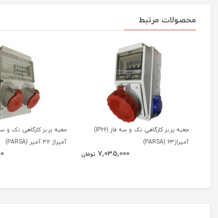
محصولات مرتبط
جعبه پریز کارگاهی تک و سه فاز (IP66)
آمپراژ63 (PARSA)
آمپراژ 32 آمپر (PARSA)
00
7,035,000
تومان