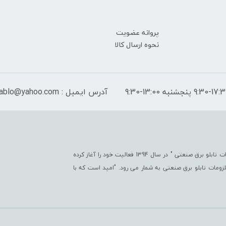
پروانه عضویت
نحوه ارسال کالا
آدرس ایمیل : peymantablo@yahoo.com
فروشگاه اینترنتی پیمان تابلو با هدف " ایجاد یک مرجع جامع جهت تأمین کلیّه ملزومات تابلو برق صنعتی " در سال 1394 فعالیت خود را آغاز کرده
تی در زمینه ملزومات تابلو برق صنعتی به شمار می رود. "امید است که با