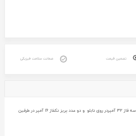
تضمین قیمت
ضمانت سلامت فیزیکی
جعبه پریز کارگاهی به ابعاد عرض 22 و ارتفاع 30 و عمق 12 سانت با دو عدد مینیاتوری سه فاز و تک فاز همچنین نصب دو عدد پریز پنج شاخه سه فاز 32 آمپردر روی تابلو و دو عدد پریز تکفاز 16 آمپر در طرفین