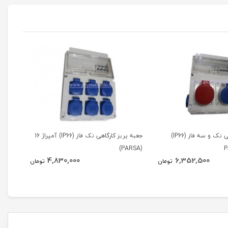
جعبه پریز کارگاهی تک و سه فاز (IP66)
جعبه پریز کارگاهی تک فاز (IP66) آمپراژ 16
80*26
(PARSA)
4,830,000
6,352,500
تومان
تومان