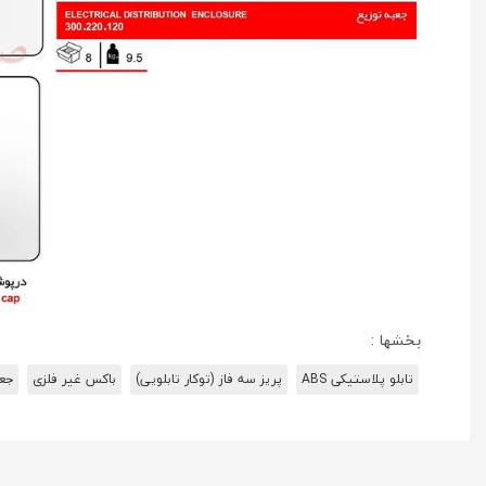
بخشها :
تابلو پلاستیکی ABS
پریز سه فاز (توکار تابلویی)
باکس غیر فلزی
جعب