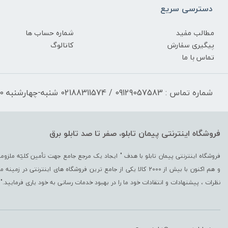
دسترسی سریع
مطالب مفید
شماره حساب ها
پیگیری سفارش
کاتالوگ
تماس با ما
شماره تماس : 09129057583 / 02188311574 شنبه-چهارشنبه 17:30-9:30 پنجشنبه 13:00-9:30
فروشگاه اینترنتی پیمان تابلو، صفر تا صد تابلو برق
و هم اکنون با بیش از 2000 کالا یکی از جامع ترین فروشگاه های اینترن
نظرات ، پیشنهادات و انتقادات خود ما را در بهبود خدمات رسانی به خود یاری فرمایید."