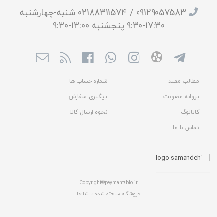
09129057583 / 02188311574 شنبه-چهارشنبه
17:30-9:30 پنجشنبه 13:00-9:30
مطالب مفید
شماره حساب ها
پروانه عضویت
پیگیری سفارش
کاتالوگ
نحوه ارسال کالا
تماس با ما
Copyright©peymantablo.ir
فروشگاه ساخته شده با شاپفا