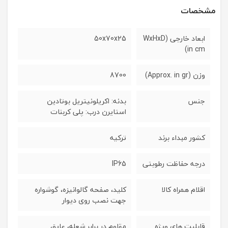
مشخصات
ابعاد خارجی (WxHxD
50x70x25
in cm)
وزن (Approx. in gr)
8700
جنس
بدنه: اکریلونیتریل بوتادین
استایرن درب: پلی کربنات
کشور مبداء برند
ترکیه
درجه حفاظت رطوبتی
IP65
اقلام همراه کالا
کلید، صفحه گالوانیزه، گوشواره
جهت نصب روی دیوار
قابلیت های ویژه
مقاوم در برابر شعله، عایق