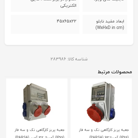
الکتریکی
ابعاد مفید تابلو
45x65x22
(WxHxD in cm)
شناسه کالا:
283986
محصولات مرتبط
جعبه پریز کارگاهی تک و سه فاز
جعبه پریز کارگاهی تک و سه فاز
(IP66) آمپراژ63 (PARSA)
(IP66) آمپراژ 32 آمپر (PARSA)