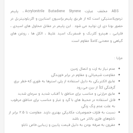
ABS مخفف عبارت Acrylonitrile Butadiene Styrene ، پلیمر
ترموپلاستیکی است که از طریق پلیمریزاسیون استایرن و اکریلونیتریل در
حضور بوتا دی ان تولید می شود . این پلیمر در مقابل محلول های اسیدی ،
قلیایی ، هیدرو کلریک و فسفریک اسید غلیظ ، الکل ها ، روغن های
گیاهی و معدنی کاملاً مقاوم است.
مزایا :
عدم نیاز به ارت و اتصال زمین
مقاومت شیمیائی و مقاوم در برابر خورندگی
عایق الکتریکی به دلیل استفاده از پلی استرها به طوری که خطر برق
گرفتگی کلاً از بین می رود
عایق حرارتی و مناسب برای مناطق با آفتاب شدید و سرمای شدید
قابل استفاده در محیط های با گرد و غبار و مناسب برای مناطق مرطوب
به علت عدم زنگ زدگی
نسبت به فلزات خصوصیات مکانیکی بهتری دارند. مقاومت تا 2.5 برابر از
تابلوهای فلزی بالاتر می باشد
مقرون به صرفه بودن به دلیل قیمت پایین و زیبایی خاص تابلو