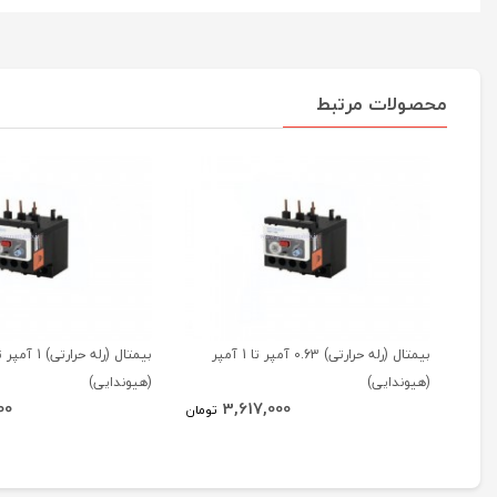
محصولات مرتبط
بیمتال (رله حرارتی) 0.63 آمپر تا 1 آمپر
(هیوندایی)
(هیوندایی)
00
3,617,000
تومان