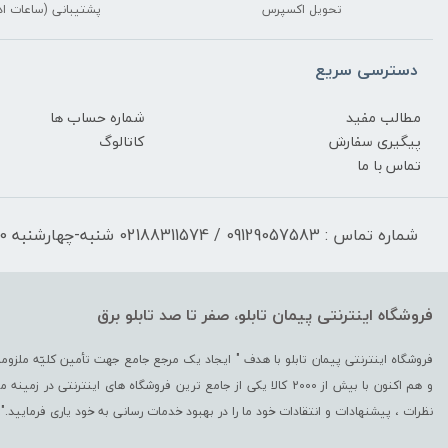
تحویل اکسپرس
پشتیبانی (ساعات اد
دسترسی سریع
مطالب مفید
شماره حساب ها
پیگیری سفارش
کاتالوگ
تماس با ما
شماره تماس : 09129057583 / 02188311574 شنبه-چهارشنبه 17:30-9:30 پنجشنبه 13:00-9:30
فروشگاه اینترنتی پیمان تابلو، صفر تا صد تابلو برق
و هم اکنون با بیش از 2000 کالا یکی از جامع ترین فروشگاه های اینترن
نظرات ، پیشنهادات و انتقادات خود ما را در بهبود خدمات رسانی به خود یاری فرمایید."