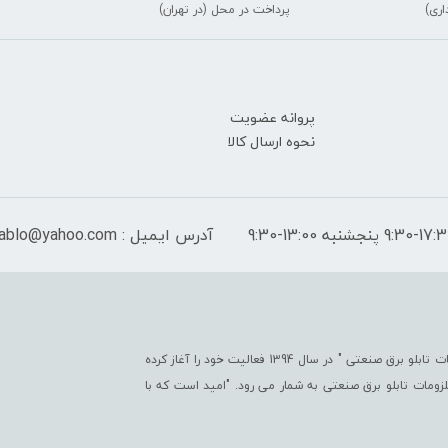
اری)
پرداخت در محل (در تهران)
پروانه عضویت
نحوه ارسال کالا
آدرس ایمیل : peymantablo@yahoo.com
فروشگاه اینترنتی پیمان تابلو با هدف " ایجاد یک مرجع جامع جهت تأمین کلیّه ملزومات تابلو برق صنعتی " در سال 1394 فعالیت خود را آغاز کرده
تی در زمینه ملزومات تابلو برق صنعتی به شمار می رود. "امید است که با