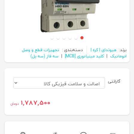
برند:
هیوندای | کره |
دسته‌بندی :
تجهیزات قطع و وصل
اتوماتیک
|
کلید مینیاتوری [MCB]
|
سه فاز (سه پل)
گارانتی
1,787,500
تومان