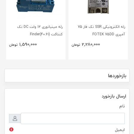
رله الکترونیکی SSR تک فاز 75
رله مینیاتوری 12 ولت DC تک
آمپری FOTEK 75DD
کنتاکت (40.61)Finder
1,590,000
2,280,000
تومان
تومان
بازخوردها
ارسال بازخورد
نام
ایمیل