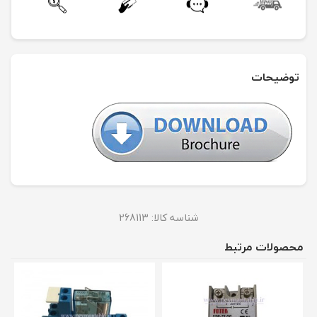
توضیحات
شناسه کالا:
268113
محصولات مرتبط