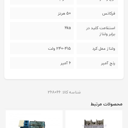
فرکانس
50 هرتز
استقامت کلید در
6ka
برابر ولتاژ
ولتاژ عمل کرد
240-415 ولت
رنج آمپر
6 آمپر
شناسه کالا:
268066
محصولات مرتبط