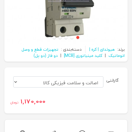
برند:
هیوندای | کره |
دسته‌بندی :
تجهیزات قطع و وصل
اتوماتیک
|
کلید مینیاتوری [MCB]
|
دو فاز (دو پل)
گارانتی
1,170,000
تومان