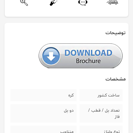
توضیحات
مشخصات
ساخت کشور
کره
تعداد پل / قطب /
دو پل
فاز
نوع ولتاژ
متناوب