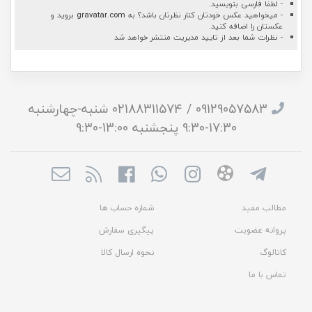
- لطفا فارسی بنویسید.
- میخواهید عکس خودتان کنار نظرتان باشد؟ به
gravatar.com
بروید و
عکستان را اضافه کنید.
- نظرات شما بعد از تایید مدیریت منتشر خواهد شد
09129057583 / 02188311574 شنبه-چهارشنبه
17:30-9:30 پنجشنبه 13:00-9:30
مطالب مفید
شماره حساب ها
پروانه عضویت
پیگیری سفارش
کاتالوگ
نحوه ارسال کالا
تماس با ما