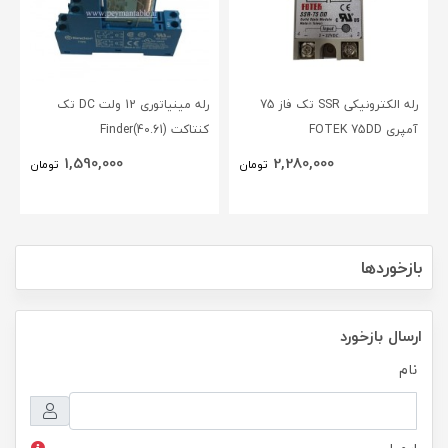
رله الکترونیکی SSR تک فاز 75
رله مینیاتوری 12 ولت DC تک
آمپری FOTEK 75DD
کنتاکت (40.61)Finder
1,590,000
2,280,000
تومان
تومان
بازخوردها
ارسال بازخورد
نام