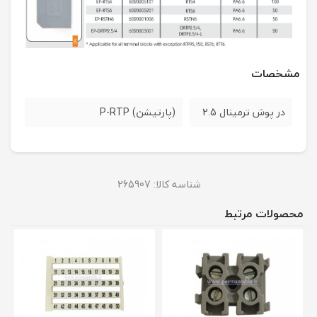
مشخصات
در پوش ترمینال 2.5
(پارتیشن) P-RTP
شناسه کالا:
265907
محصولات مرتبط