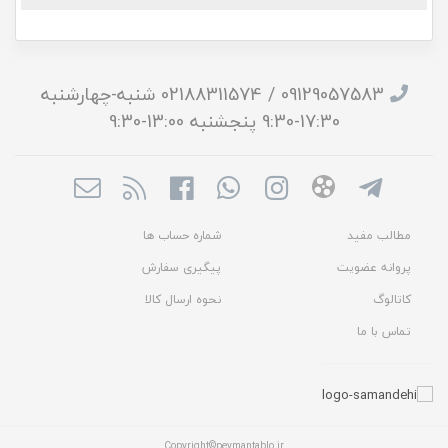
09129057583 / 02188311574 شنبه-چهارشنبه
17:30-9:30 پنجشنبه 13:00-9:30
مطالب مفید
شماره حساب ها
پروانه عضویت
پیگیری سفارش
کاتالوگ
نحوه ارسال کالا
تماس با ما
Copyright©peymantablo.ir