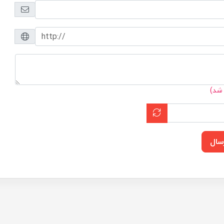
 شد)
سال