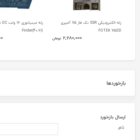
رله الکترونیکی SSR تک فاز 75 آمپری
رله 
(40.61)Finder
FOTEK 75DD
00
2,280,000
تومان
بازخوردها
ارسال بازخورد
نام