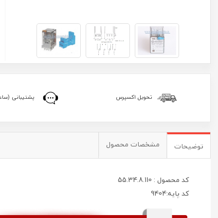
تحویل اکسپرس
پشتیبانی (ساعا
مشخصات محصول
توضیحات
کد محصول : 55.34.8.110
کد پایه:9404