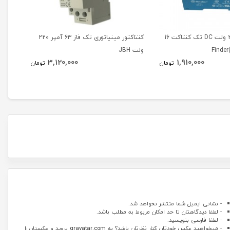
رله مینیاتوری 24 ولت DC تک کنتاکت 16
کنتاکتور مینیاتوری تک فاز 63 آمپر 220
ولت JBH
آمپر 220 ولت JBH
3,120,000
1,910,000
تومان
تومان
- نشانی ایمیل شما منتشر نخواهد شد.
- لطفا دیدگاهتان تا حد امکان مربوط به مطلب باشد.
- لطفا فارسی بنویسید.
- میخواهید عکس خودتان کنار نظرتان باشد؟ به
gravatar.com
بروید و عکستان را