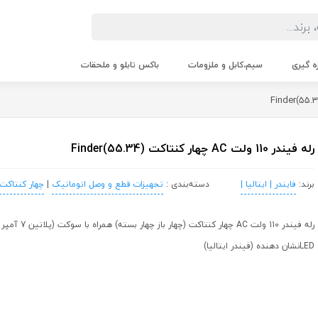
زه گیری
سیم،کابل و ملزومات
باکس تابلو و ملحقات
رله فیندر 110 ولت AC چهار کنتاکت (Finder(55.34
برند:
فایندر | ایتالیا |
دسته‌بندی :
تجهیزات قطع و وصل اتوماتیک
|
چهار کنتاکت
LEDنشان دهنده (فیندر ایتالیا)