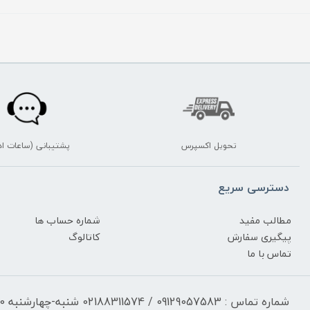
تحویل اکسپرس
پشتیبانی (ساعات اد
دسترسی سریع
مطالب مفید
شماره حساب ها
پیگیری سفارش
کاتالوگ
تماس با ما
شماره تماس : 09129057583 / 02188311574 شنبه-چهارشنبه 17:30-9:30 پنجشنبه 13:00-9:30