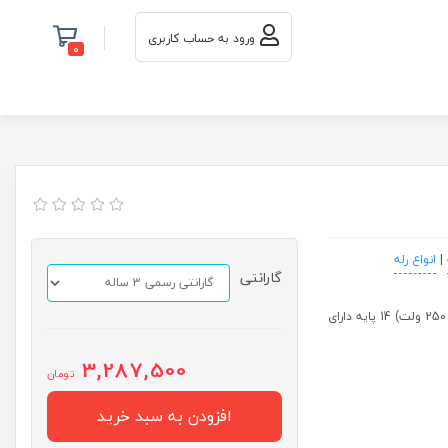
ورود به حساب کاربری
0
|
انواع رله
گارانتی
رله فیندر 110 ولت AC چهار کنتاکت (چهار باز چهار بسته) همراه با سوکت (پلاتین 7 آمپر 250 ولت) 14 پایه دارای
3,287,500
تومان
افزودن به سبد خرید