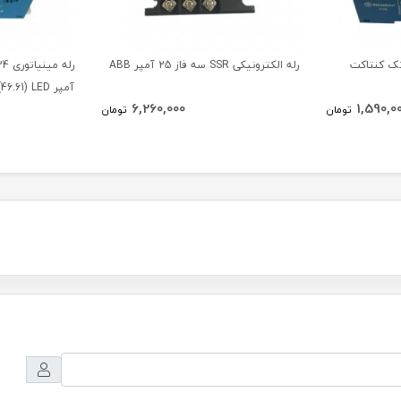
مینیاتوری 12 ولت DC تک کنتاکت
رله الکترونیکی SSR سه فاز 25 آمپر ABB
آمپر Finder(46.61) LED
6,260,000
1,590,0
تومان
تومان