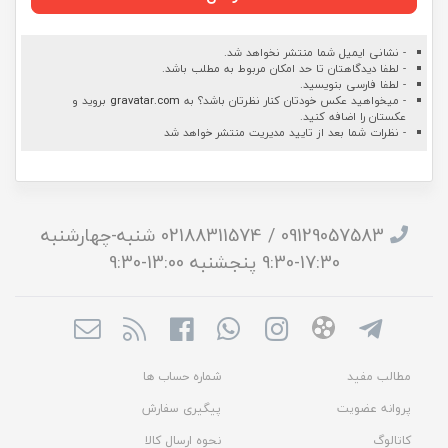
- نشانی ایمیل شما منتشر نخواهد شد.
- لطفا دیدگاهتان تا حد امکان مربوط به مطلب باشد.
- لطفا فارسی بنویسید.
- میخواهید عکس خودتان کنار نظرتان باشد؟ به
gravatar.com
بروید و
عکستان را اضافه کنید.
- نظرات شما بعد از تایید مدیریت منتشر خواهد شد
09129057583 / 02188311574 شنبه-چهارشنبه
17:30-9:30 پنجشنبه 13:00-9:30
مطالب مفید
شماره حساب ها
پروانه عضویت
پیگیری سفارش
کاتالوگ
نحوه ارسال کالا