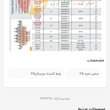
مشخصات
جمپر نمره 25
رابط کننده ترمینال25
شناسه کالا:
264398
محصولات مرتبط