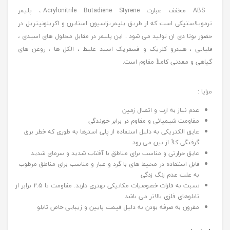
ABS مخفف عبارت Acrylonitrile Butadiene Styrene ، پلیمر
ترموپلاستیکی است که از طریق پلیمریزاسیون استایرن و اکریلونیتریل در
حضور بوتا دی ان تولید می شود . این پلیمر در مقابل محلول های اسیدی ،
قلیایی ، هیدرو کلریک و فسفریک اسید غلیظ ، الکل ها ، روغن های
گیاهی و معدنی کاملاً مقاوم است.
مزایا :
عدم نیاز به ارت و اتصال زمین
مقاومت شیمیائی و مقاوم در برابر خورندگی
عایق الکتریکی به دلیل استفاده از پلی استرها به طوری که خطر برق
گرفتگی کلاً از بین می رود
عایق حرارتی و مناسب برای مناطق با آفتاب شدید و سرمای شدید
قابل استفاده در محیط های با گرد و غبار و مناسب برای مناطق مرطوب
به علت عدم زنگ زدگی
نسبت به فلزات خصوصیات مکانیکی بهتری دارند. مقاومت تا 2.5 برابر از
تابلوهای فلزی بالاتر می باشد
مقرون به صرفه بودن به دلیل قیمت پایین و زیبایی خاص تابلو