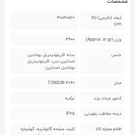
مشخصات
ابعاد (خارجی) (In
40x60x20
cm)
وزن (Approx. in gr)
4900
جنس
بدنه: اکریلونیتریل بوتادین
استایرن درب: اکریلونیتریل
بوتادین استایرن
مدل
TONGUN 4060
کشور مبداء برند
ترکیه
درجه حفاظت رطوبتی
IP65
اقلام همراه کالا
کلید، صفحه گالوانیزه، گوشواره