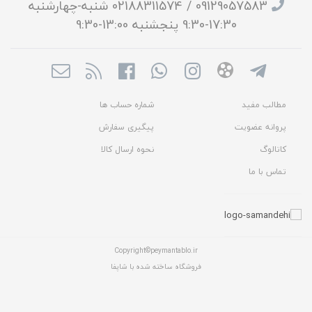
09129057583 / 02188311574 شنبه-چهارشنبه
17:30-9:30 پنجشنبه 13:00-9:30
مطالب مفید
شماره حساب ها
پروانه عضویت
پیگیری سفارش
کاتالوگ
نحوه ارسال کالا
تماس با ما
Copyright©peymantablo.ir
فروشگاه ساخته شده با شاپفا