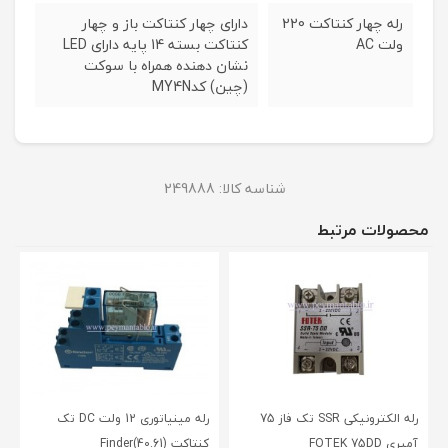
رله چهار کنتاکت 220
دارای چهار کنتاکت باز و چهار
ولت AC
کنتاکت بسته 14 پایه دارای LED
نشان دهنده همراه با سوکت
(چین) کدMY4N
شناسه کالا:
249888
محصولات مرتبط
رله الکترونیکی SSR تک فاز 75
رله مینیاتوری 12 ولت DC تک
آمپری FOTEK 75DD
کنتاکت (40.61)Finder