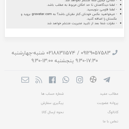
- نشانی ایمیل شما منتشر نخواهد شد.
- لطفا دیدگاهتان تا حد امکان مربوط به مطلب باشد.
- لطفا فارسی بنویسید.
- میخواهید عکس خودتان کنار نظرتان باشد؟ به
gravatar.com
بروید و
عکستان را اضافه کنید.
- نظرات شما بعد از تایید مدیریت منتشر خواهد شد
09129057583 / 02188311574 شنبه-چهارشنبه
17:30-9:30 پنجشنبه 13:00-9:30
مطالب مفید
شماره حساب ها
پروانه عضویت
پیگیری سفارش
کاتالوگ
نحوه ارسال کالا
تماس با ما