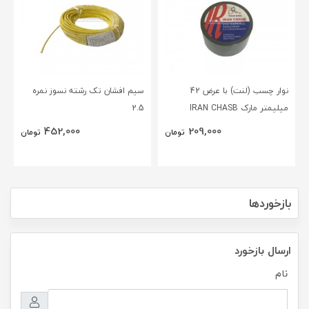
نوار چسب (لنت) با عرض 42
سیم افشان تک رشته نسوز نمره
میلیمتر مارک IRAN CHASB
2.5
452,000
209,000
تومان
تومان
بازخوردها
ارسال بازخورد
نام