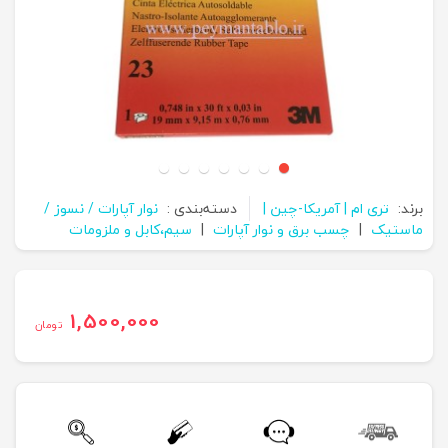
برند:
تری ام | آمریکا-چین |
دسته‌بندی :
نوار آپارات / نسوز /
ماستیک
|
چسب برق و نوار آپارات
|
سیم،کابل و ملزومات
1,500,000
تومان