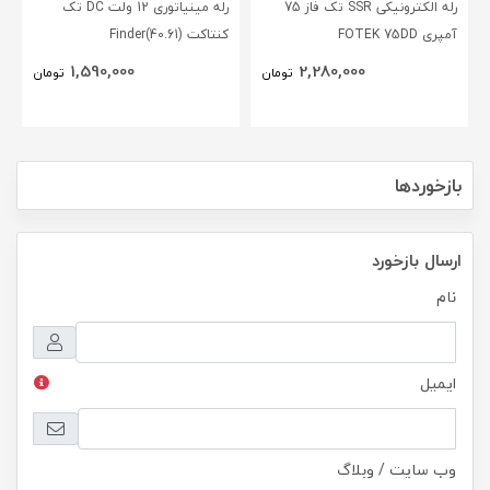
رله الکترونیکی SSR تک فاز 75
رله مینیاتوری 12 ولت DC تک
آمپری FOTEK 75DD
کنتاکت (40.61)Finder
1,590,000
2,280,000
تومان
تومان
بازخوردها
ارسال بازخورد
نام
ایمیل
وب سایت / وبلاگ