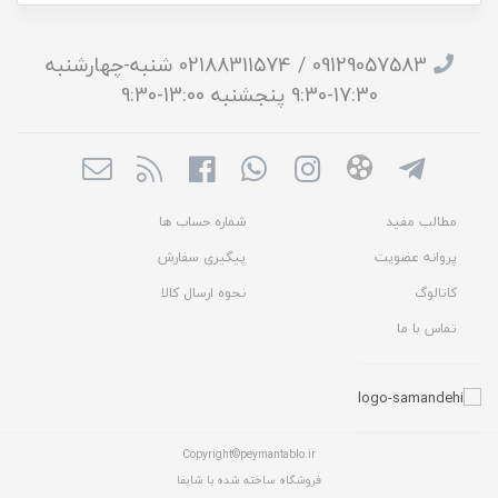
09129057583 / 02188311574 شنبه-چهارشنبه
17:30-9:30 پنجشنبه 13:00-9:30
مطالب مفید
شماره حساب ها
پروانه عضویت
پیگیری سفارش
کاتالوگ
نحوه ارسال کالا
تماس با ما
Copyright©peymantablo.ir
فروشگاه ساخته شده با شاپفا