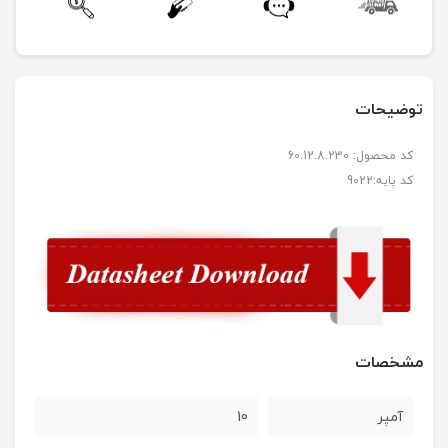
توضیحات
کد محصول: 60.12.8.230
کد پایه:9022
مشخصات
آمپر
10