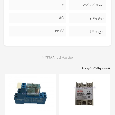
تعداد کنتاکت
2
نوع ولتاژ
AC
رنج ولتاژ
230V
شناسه کالا:
232188
محصولات مرتبط