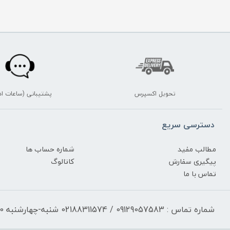
تحویل اکسپرس
پشتیبانی (ساعات اد
دسترسی سریع
مطالب مفید
شماره حساب ها
پیگیری سفارش
کاتالوگ
تماس با ما
شماره تماس : 09129057583 / 02188311574 شنبه-چهارشنبه 17:30-9:30 پنجشنبه 13:00-9:30