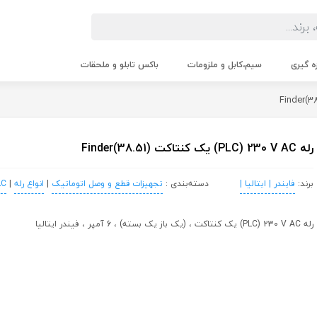
زه گیری
سیم،کابل و ملزومات
باکس تابلو و ملحقات
رله PLC) 230 V AC) یک کنتاکت (Finder(38.51
برند:
فایندر | ایتالیا |
دسته‌بندی :
تجهیزات قطع و وصل اتوماتیک
|
انواع رله
|
PLC / 
رله PLC) 230 V AC) یک کنتاکت ، (یک باز یک بسته) ، 6 آمپر ، فیندر ایتالیا