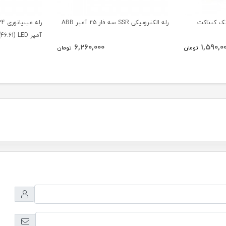
مینیاتوری 12 ولت DC تک کنتاکت
رله الکترونیکی SSR سه فاز 25 آمپر ABB
آمپر Finder(46.61) LED
6,260,000
1,590,0
تومان
تومان