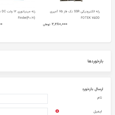
رله الکترونیکی SSR تک فاز 75 آمپری
رله 
(40.61)Finder
FOTEK 75DD
00
2,280,000
تومان
بازخوردها
ارسال بازخورد
نام
ایمیل