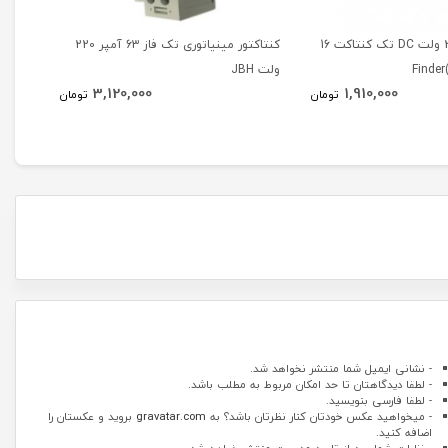
رله مینیاتوری 24 ولت DC تک کنتاکت 16
کنتاکتور مینیاتوری تک فاز 63 آمپر 220
ولت JBH
آمپر 220 ولت JBH
3,120,000
1,910,000
تومان
تومان
- نشانی ایمیل شما منتشر نخواهد شد.
- لطفا دیدگاهتان تا حد امکان مربوط به مطلب باشد.
- لطفا فارسی بنویسید.
- میخواهید عکس خودتان کنار نظرتان باشد؟ به
gravatar.com
بروید و عکستان را
اضافه کنید.