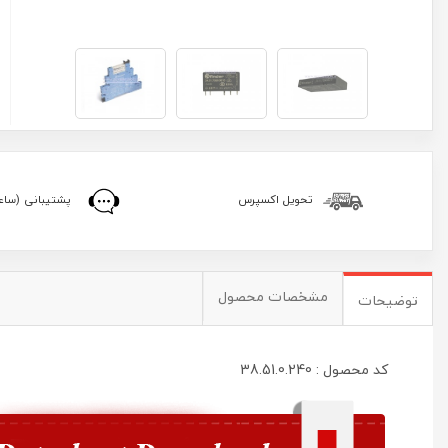
تحویل اکسپرس
پشتیبانی (ساعا
مشخصات محصول
توضیحات
کد محصول : 38.51.0.240