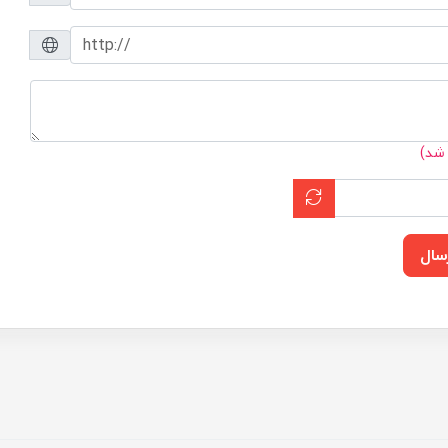
 شد)
سال