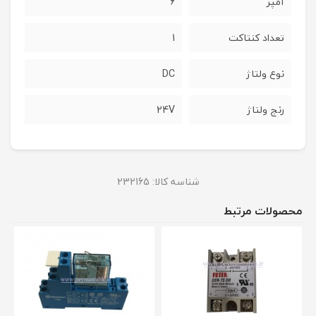
آمپر
6
تعداد کنتاکت
1
نوع ولتاژ
DC
رنج ولتاژ
24V
شناسه کالا:
232165
محصولات مرتبط