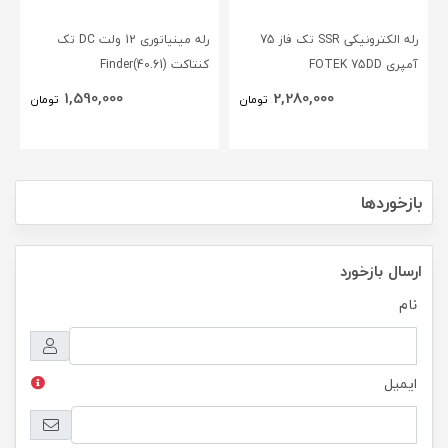
رله الکترونیکی SSR تک فاز 75
رله مینیاتوری 12 ولت DC تک
آمپری FOTEK 75DD
کنتاکت (40.61)Finder
1,590,000
2,280,000
تومان
تومان
بازخوردها
ارسال بازخورد
نام
ایمیل