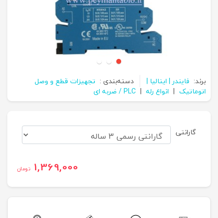
برند:
فایندر | ایتالیا |
دسته‌بندی :
تجهیزات قطع و وصل
اتوماتیک
|
انواع رله
|
PLC / ضربه ای
گارانتی
1,369,000
تومان