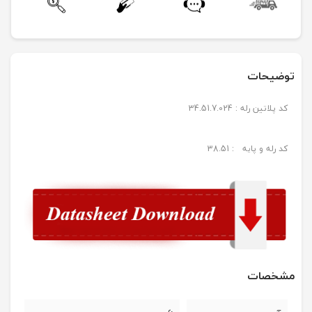
توضیحات
کد پلاتین رله : 34.51.7.024
کد رله و پایه : 38.51
مشخصات