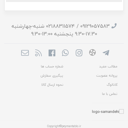
09129057583 / 02188311574 شنبه-چهارشنبه
17:30-9:30 پنجشنبه 13:00-9:30
مطالب مفید
شماره حساب ها
پروانه عضویت
پیگیری سفارش
کاتالوگ
نحوه ارسال کالا
تماس با ما
Copyright©peymantablo.ir