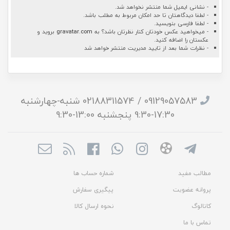
- نشانی ایمیل شما منتشر نخواهد شد.
- لطفا دیدگاهتان تا حد امکان مربوط به مطلب باشد.
- لطفا فارسی بنویسید.
- میخواهید عکس خودتان کنار نظرتان باشد؟ به
gravatar.com
بروید و
عکستان را اضافه کنید.
- نظرات شما بعد از تایید مدیریت منتشر خواهد شد
09129057583 / 02188311574 شنبه-چهارشنبه
17:30-9:30 پنجشنبه 13:00-9:30
مطالب مفید
شماره حساب ها
پروانه عضویت
پیگیری سفارش
کاتالوگ
نحوه ارسال کالا
تماس با ما