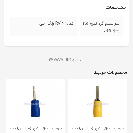
مشخصات
سر سیم گرد نمره 2.5
کد :RV2-4 رنگ آبی
پیچ چهار
شناسه کالا:
227077
محصولات مرتبط
سرسیم سوزنی توپر (میله ای) نمره
سرسیم سوزنی توپر (میله ای) نمره