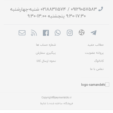
09129057583 / 02188311574 شنبه-چهارشنبه
17:30-9:30 پنجشنبه 13:00-9:30
مطالب مفید
شماره حساب ها
پروانه عضویت
پیگیری سفارش
کاتالوگ
نحوه ارسال کالا
تماس با ما
Copyright©peymantablo.ir
فروشگاه ساخته شده با شاپفا