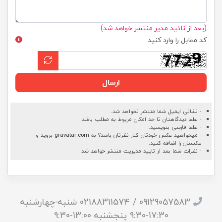
(بعد از تائید مدیر منتشر خواهد شد)
کد مقابل را وارد کنید
ارسال
- نشانی ایمیل شما منتشر نخواهد شد.
- لطفا دیدگاهتان تا حد امکان مربوط به مطلب باشد.
- لطفا فارسی بنویسید.
- میخواهید عکس خودتان کنار نظرتان باشد؟ به
gravatar.com
بروید و
عکستان را اضافه کنید.
- نظرات شما بعد از تایید مدیریت منتشر خواهد شد
09129057583 / 02188311574 شنبه-چهارشنبه
17:30-9:30 پنجشنبه 13:00-9:30