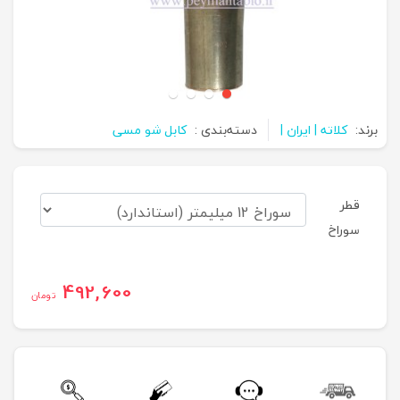
برند:
کلاته | ایران |
دسته‌بندی :
کابل شو مسی
قطر
سوراخ
492,600
تومان