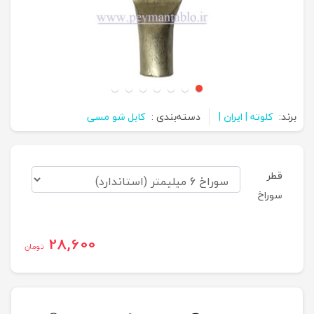
برند:
کلوته | ایران |
دسته‌بندی :
کابل شو مسی
قطر
سوراخ
28,600
تومان