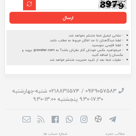
ارسال
- نشانی ایمیل شما منتشر نخواهد شد.
- لطفا دیدگاهتان تا حد امکان مربوط به مطلب باشد.
- لطفا فارسی بنویسید.
- میخواهید عکس خودتان کنار نظرتان باشد؟ به
gravatar.com
بروید و
عکستان را اضافه کنید.
- نظرات شما بعد از تایید مدیریت منتشر خواهد شد
09129057583 / 02188311574 شنبه-چهارشنبه
17:30-9:30 پنجشنبه 13:00-9:30
مطالب مفید
شماره حساب ها