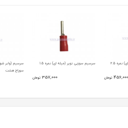
نمره 2.5
سرسیم سوزنی توپر (میله ای) نمره 1.5
سوراخ هشت
357,000
456,00
تومان
تومان