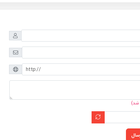
 شد)
سال