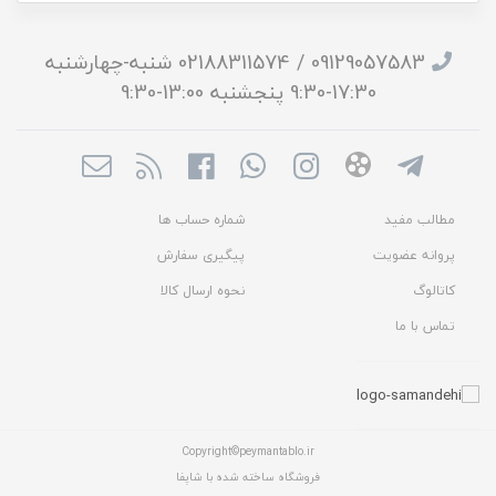
09129057583 / 02188311574 شنبه-چهارشنبه
17:30-9:30 پنجشنبه 13:00-9:30
مطالب مفید
شماره حساب ها
پروانه عضویت
پیگیری سفارش
کاتالوگ
نحوه ارسال کالا
تماس با ما
Copyright©peymantablo.ir
فروشگاه ساخته شده با شاپفا