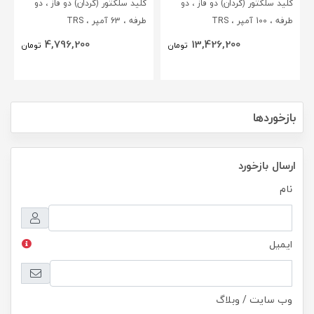
کلید سلکتور (گردان) دو فاز ، دو
کلید سلکتور (گردان) دو فاز ، دو
طرفه ، 100 آمپر ، TRS
طرفه ، 63 آمپر ، TRS
4,796,200
13,426,200
تومان
تومان
بازخوردها
ارسال بازخورد
نام
ایمیل
وب سایت / وبلاگ