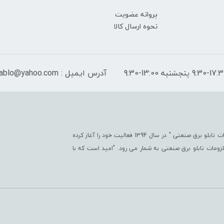
پروانه عضویت
نحوه ارسال کالا
آدرس ایمیل : peymantablo@yahoo.com
فروشگاه اینترنتی پیمان تابلو با هدف " ایجاد یک مرجع جامع جهت تأمین کلیّه ملزومات تابلو برق صنعتی " در سال 1394 فعالیت خود را آغاز کرده
تی در زمینه ملزومات تابلو برق صنعتی به شمار می رود. "امید است که با