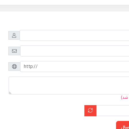
 شد)
سال