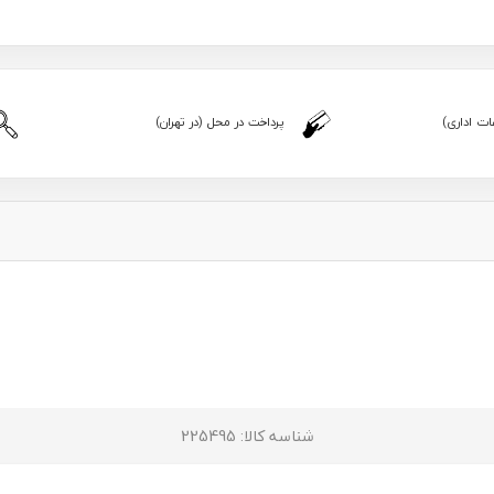
ت اداری)
پرداخت در محل (در تهران)
شناسه کالا
: 225495