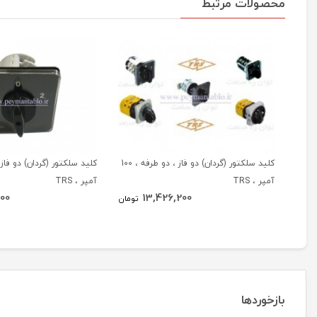
محصولات مرتبط
کلید سلکتور (گردان) دو فاز ، دو طرفه ، 100
آمپر ، TRS
آمپر ، TRS
00
13,426,200
تومان
بازخوردها