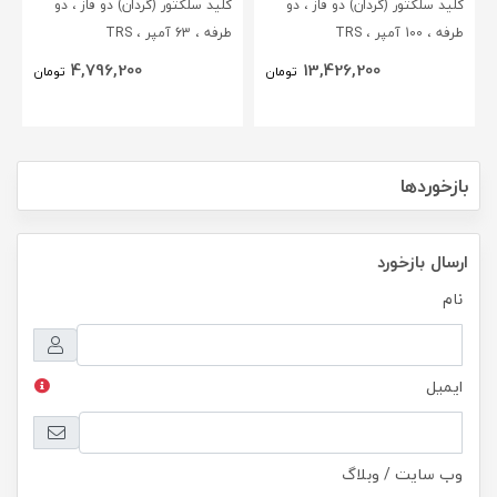
کلید سلکتور (گردان) دو فاز ، دو
کلید سلکتور (گردان) دو فاز ، دو
طرفه ، 100 آمپر ، TRS
طرفه ، 63 آمپر ، TRS
4,796,200
13,426,200
تومان
تومان
بازخوردها
ارسال بازخورد
نام
ایمیل
وب سایت / وبلاگ