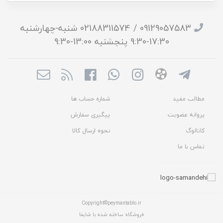
09129057583 / 02188311574 شنبه-چهارشنبه
17:30-9:30 پنجشنبه 13:00-9:30
مطالب مفید
شماره حساب ها
پروانه عضویت
پیگیری سفارش
کاتالوگ
نحوه ارسال کالا
تماس با ما
Copyright©peymantablo.ir
فروشگاه ساخته شده با شاپفا