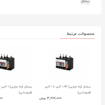
بیمتال
محصولات مرتبط
بیمتال (رله حرارتی) 0.63 آمپر تا 1 آمپر
(هیوندایی)
(هیوندایی)
00
3,617,000
تومان