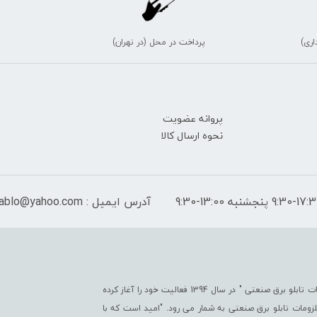
اری)
پرداخت در محل (در تهران)
پروانه عضویت
نحوه ارسال کالا
آدرس ایمیل : peymantablo@yahoo.com
فروشگاه اینترنتی پیمان تابلو با هدف " ایجاد یک مرجع جامع جهت تأمین کلیّه ملزومات تابلو برق صنعتی " در سال 1394 فعالیت خود را آغاز کرده
تی در زمینه ملزومات تابلو برق صنعتی به شمار می رود. "امید است که با