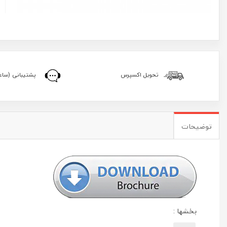
تحویل اکسپرس
پشتیبانی (ساعا
توضیحات
بخشها :