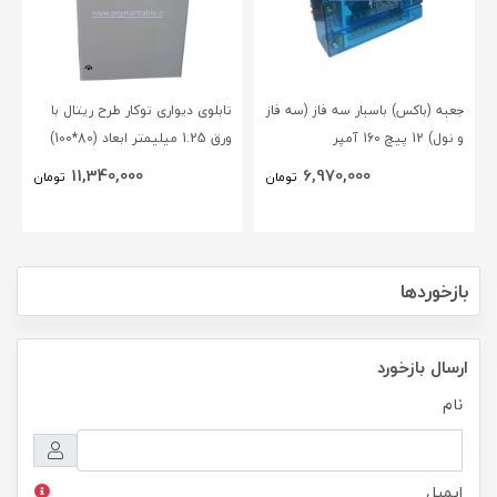
جعبه (باکس) باسبار سه فاز (سه فاز
تابلوی دیواری توکار طرح ریتال با
و نول) 12 پیچ 160 آمپر
ورق 1.25 میلیمتر ابعاد (80*100)
BLOX(NSC)
11,340,000
6,970,000
تومان
تومان
بازخوردها
ارسال بازخورد
نام
ایمیل