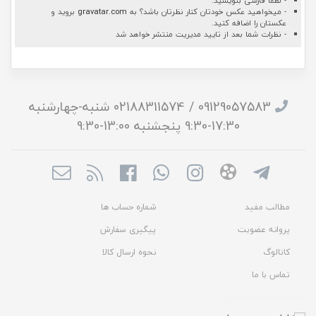
- لطفا فارسی بنویسید.
- میخواهید عکس خودتان کنار نظرتان باشد؟ به
gravatar.com
بروید و
عکستان را اضافه کنید.
- نظرات شما بعد از تایید مدیریت منتشر خواهد شد
09129057583 / 02188311574 شنبه-چهارشنبه
17:30-9:30 پنجشنبه 13:00-9:30
مطالب مفید
شماره حساب ها
پروانه عضویت
پیگیری سفارش
کاتالوگ
نحوه ارسال کالا
تماس با ما