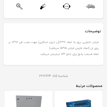
توضیحات
فیلتر تابلویی برق به ابعاد 12*12(رز ایران- اسکاری) جهت نصب فن 12*12 بر
روی ان (ابعاد خارجی فیلتر 15*15 میباشد)
ابعاد قسمت پانچ برای تابلو 124 میلیمتر میباشد
شناسه کالا:
227764
محصولات مرتبط