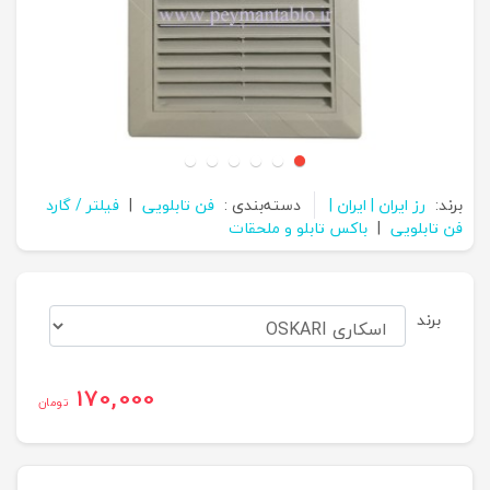
برند:
رز ایران | ایران |
دسته‌بندی :
فن تابلویی
|
فیلتر / گارد
فن تابلویی
|
باکس تابلو و ملحقات
برند
170,000
تومان