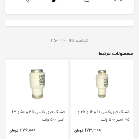
شناسه کالا:
250340
محصولات مرتبط
فشنگ فیوزبکسی 10 و 16 و 25 و
فشنگ فیوز بکسی 35 و 50 و 63
35 آمپر 500 ولت
آمپر 500 ولت
276,000
173,300
تومان
تومان