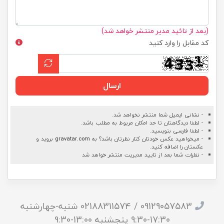
(بعد از تائید مدیر منتشر خواهد شد)
کد مقابل را وارد کنید
ارسال
- نشانی ایمیل شما منتشر نخواهد شد.
- لطفا دیدگاهتان تا حد امکان مربوط به مطلب باشد.
- لطفا فارسی بنویسید.
- میخواهید عکس خودتان کنار نظرتان باشد؟ به
gravatar.com
بروید و
عکستان را اضافه کنید.
- نظرات شما بعد از تایید مدیریت منتشر خواهد شد
09129057583 / 02188311574 شنبه-چهارشنبه
17:30-9:30 پنجشنبه 13:00-9:30