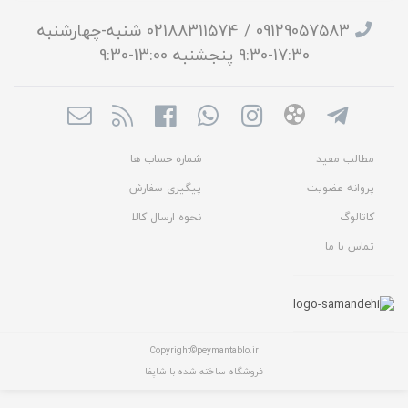
09129057583 / 02188311574 شنبه-چهارشنبه
17:30-9:30 پنجشنبه 13:00-9:30
مطالب مفید
شماره حساب ها
پروانه عضویت
پیگیری سفارش
کاتالوگ
نحوه ارسال کالا
تماس با ما
Copyright©peymantablo.ir
فروشگاه ساخته شده با شاپفا