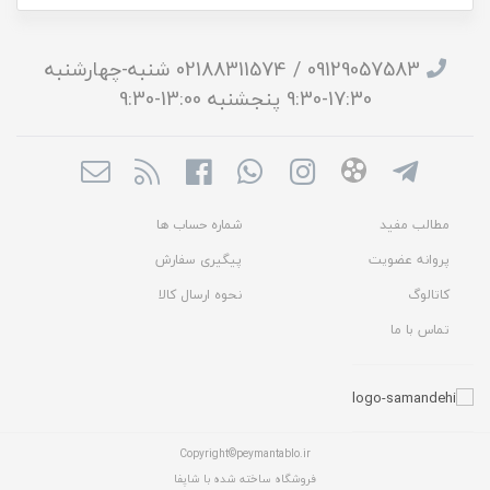
09129057583 / 02188311574 شنبه-چهارشنبه
17:30-9:30 پنجشنبه 13:00-9:30
مطالب مفید
شماره حساب ها
پروانه عضویت
پیگیری سفارش
کاتالوگ
نحوه ارسال کالا
تماس با ما
Copyright©peymantablo.ir
فروشگاه ساخته شده با شاپفا