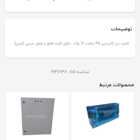
توضیحات
لامپ زیر کابینتی 45 سانت 12 وات دارای کلید قطع و وصل مینی (چین)
شناسه کالا:
6147138
محصولات مرتبط