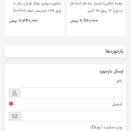
جعبه (باکس) باسبار سه فاز (سه فاز
تابلوی دیواری توکار طرح ریتال با
و نول) 12 پیچ 160 آمپر
ورق 1.25 میلیمتر ابعاد (80*100)
BLOX(NSC)
11,340,000
6,970,000
تومان
تومان
بازخوردها
ارسال بازخورد
نام
ایمیل
وب سایت / وبلاگ