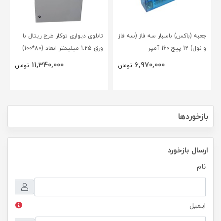
جعبه (باکس) باسبار سه فاز (سه فاز
تابلوی دیواری توکار طرح ریتال با
و نول) 12 پیچ 160 آمپر
ورق 1.25 میلیمتر ابعاد (80*100)
BLOX(NSC)
11,340,000
6,970,000
تومان
تومان
بازخوردها
ارسال بازخورد
نام
ایمیل