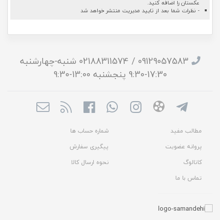
عکستان را اضافه کنید.
- نظرات شما بعد از تایید مدیریت منتشر خواهد شد
09129057583 / 02188311574 شنبه-چهارشنبه
17:30-9:30 پنجشنبه 13:00-9:30
مطالب مفید
شماره حساب ها
پروانه عضویت
پیگیری سفارش
کاتالوگ
نحوه ارسال کالا
تماس با ما