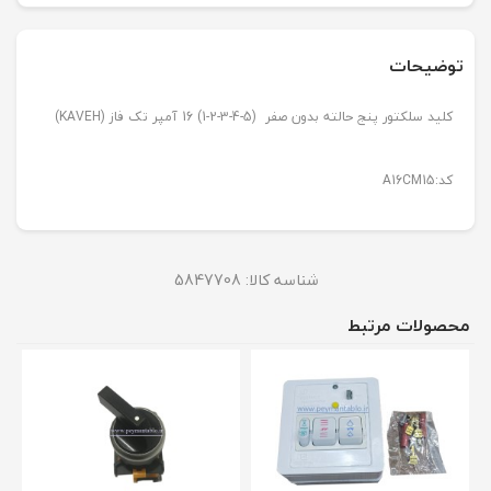
توضیحات
کلید سلکتور پنج حالته بدون صفر (5-4-3-2-1) 16 آمپر تک فاز (KAVEH)
کد:A16CM15
شناسه کالا:
5847708
محصولات مرتبط