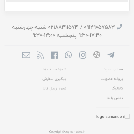
09129057583 / 02188311574 شنبه-چهارشنبه
17:30-9:30 پنجشنبه 13:00-9:30
مطالب مفید
شماره حساب ها
پروانه عضویت
پیگیری سفارش
کاتالوگ
نحوه ارسال کالا
تماس با ما
Copyright©peymantablo.ir